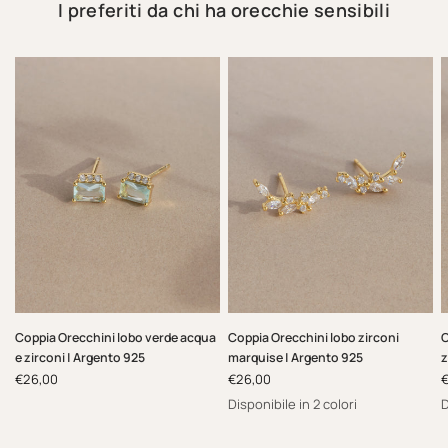
I preferiti da chi ha orecchie sensibili
Coppia Orecchini lobo verde acqua
Coppia Orecchini lobo zirconi
C
e zirconi | Argento 925
marquise | Argento 925
z
€26,00
€26,00
Disponibile in 2 colori
D
Oro
Argento