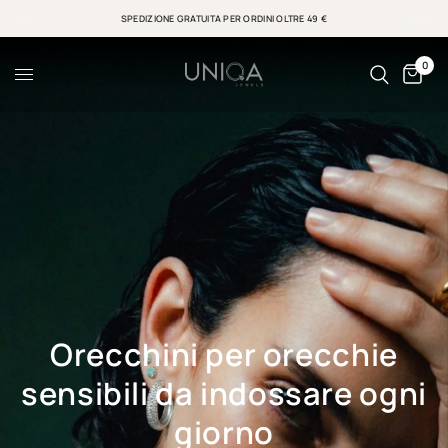
SPEDIZIONE GRATUITA PER ORDINI OLTRE 49 €
0
Orecchini
per
orecchie
sensibili
da
indossare
ogni
giorno